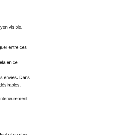
yen visible,
guer entre ces
ela en ce
les envies. Dans
désirables.
intérieurement,
dget et ce dans