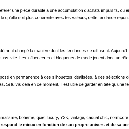
éférer une pièce durable à une accumulation d’achats impulsifs, ou 
ode qu’elle soit plus cohérente avec tes valeurs, cette tendance répo
ndément changé la manière dont les tendances se diffusent. Aujourd’hu
 aussi vite. Les influenceurs et blogueurs de mode jouent donc un rôl
xposé en permanence à des silhouettes idéalisées, à des sélections d
s. Si tu vis cela en ce moment, il est utile de garder en tête qu’une 
inimalisme, bohème, quiet luxury, Y2K, vintage, casual chic, normcor
orrespond le mieux en fonction de son propre univers et de sa pe