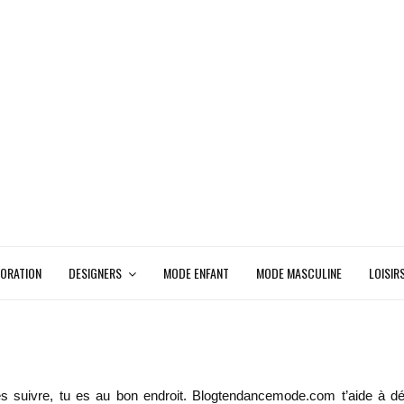
ORATION
DESIGNERS
MODE ENFANT
MODE MASCULINE
LOISIR
s suivre, tu es au bon endroit. Blogtendancemode.com t’aide à d