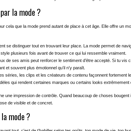
s par la mode ?
our cela que la mode prend autant de place à cet âge. Elle offre un mo
ent se distinguer tout en trouvant leur place. La mode permet de navi
yle plusieurs fois avant de trouver ce qui lui ressemble vraiment.
ux de ses amis peut renforcer le sentiment d’être accepté. Si tu vis c
 et souvent plus émotionnel qu’il n’y paraît.
les séries, les clips et les créateurs de contenu façonnent fortement 
odèles qui rendent certaines marques ou certains looks extrêmement 
donne une impression de contrôle. Quand beaucoup de choses bougent 
se de visible et de concret.
e la mode ?
vant tout, c’est de t’habiller selon tes goûts, ton mode de vie, ton bu