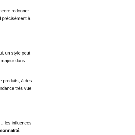
encore redonner
nd précisément à
i, un style peut
e majeur dans
e produits, à des
tendance très vue
e… les influences
rsonnalité
.