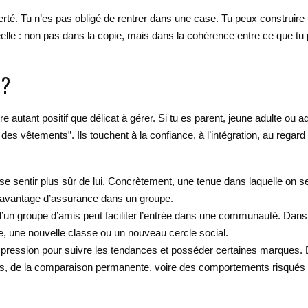
rté. Tu n’es pas obligé de rentrer dans une case. Tu peux construire 
réelle : non pas dans la copie, mais dans la cohérence entre ce que tu 
 ?
 autant positif que délicat à gérer. Si tu es parent, jeune adulte ou ad
es vêtements”. Ils touchent à la confiance, à l’intégration, au regard
 se sentir plus sûr de lui. Concrètement, une tenue dans laquelle on s
er davantage d’assurance dans un groupe.
’un groupe d’amis peut faciliter l’entrée dans une communauté. Dans t
e, une nouvelle classe ou un nouveau cercle social.
 pression pour suivre les tendances et posséder certaines marques. D
ns, de la comparaison permanente, voire des comportements risqués p