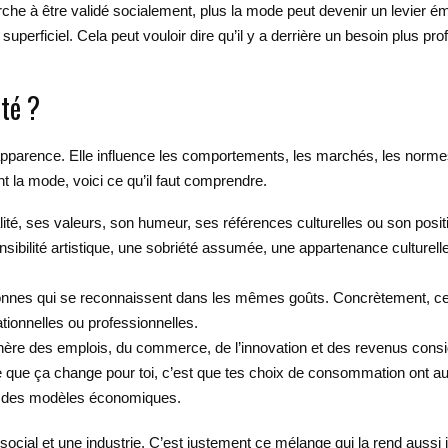
e à être validé socialement, plus la mode peut devenir un levier ém
uperficiel. Cela peut vouloir dire qu’il y a derrière un besoin plus prof
été ?
’apparence. Elle influence les comportements, les marchés, les norme
t la mode, voici ce qu’il faut comprendre.
té, ses valeurs, son humeur, ses références culturelles ou son posi
sensibilité artistique, une sobriété assumée, une appartenance culturel
nnes qui se reconnaissent dans les mêmes goûts. Concrètement, cela
ationnelles ou professionnelles.
nère des emplois, du commerce, de l’innovation et des revenus consi
e que ça change pour toi, c’est que tes choix de consommation ont a
et des modèles économiques.
ocial et une industrie. C’est justement ce mélange qui la rend aussi i