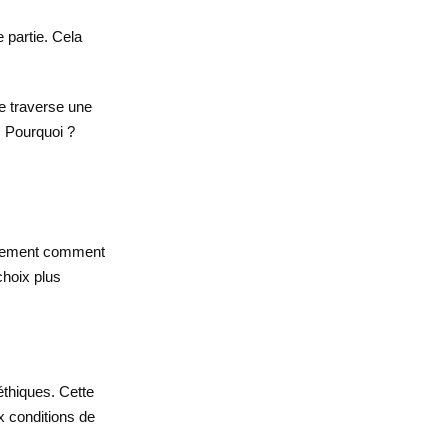
 partie. Cela
e traverse une
. Pourquoi ?
sûrement comment
choix plus
éthiques. Cette
x conditions de