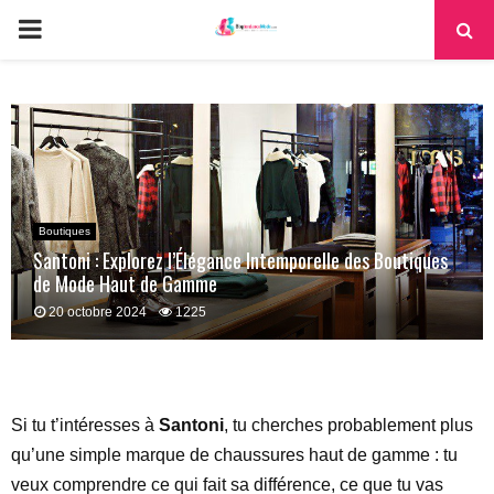
PRIMARY
MENU
Boutiques
Santoni : Explorez l’Élégance Intemporelle des Boutiques
de Mode Haut de Gamme
20 octobre 2024
1225
Si tu t’intéresses à
Santoni
, tu cherches probablement plus
qu’une simple marque de chaussures haut de gamme : tu
veux comprendre ce qui fait sa différence, ce que tu vas