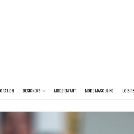
ORATION
DESIGNERS
MODE ENFANT
MODE MASCULINE
LOISIR