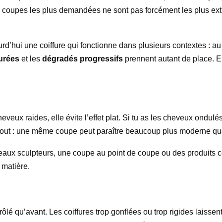
les coupes les plus demandées ne sont pas forcément les plus ex
’hui une coiffure qui fonctionne dans plusieurs contextes : au 
turées
et les
dégradés progressifs
prennent autant de place. E
cheveux raides, elle évite l’effet plat. Si tu as les cheveux ondu
tout : une même coupe peut paraître beaucoup plus moderne quand
iseaux sculpteurs, une coupe au point de coupe ou des produits coif
 matière.
rôlé qu’avant. Les coiffures trop gonflées ou trop rigides laisse