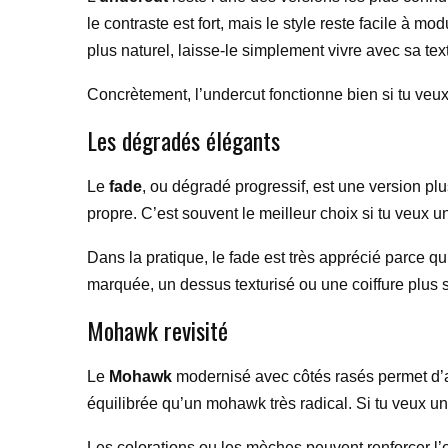
le contraste est fort, mais le style reste facile à mo
plus naturel, laisse-le simplement vivre avec sa tex
Concrètement, l’undercut fonctionne bien si tu veux 
Les dégradés élégants
Le
fade
, ou dégradé progressif, est une version pl
propre. C’est souvent le meilleur choix si tu veux u
Dans la pratique, le fade est très apprécié parce qu’
marquée, un dessus texturisé ou une coiffure plus s
Mohawk revisité
Le
Mohawk
modernisé avec côtés rasés permet d’a
équilibrée qu’un mohawk très radical. Si tu veux un
Les colorations ou les mèches peuvent renforcer l’eff