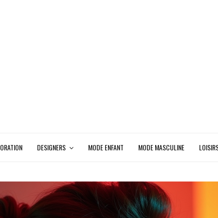
ORATION
DESIGNERS
MODE ENFANT
MODE MASCULINE
LOISIR