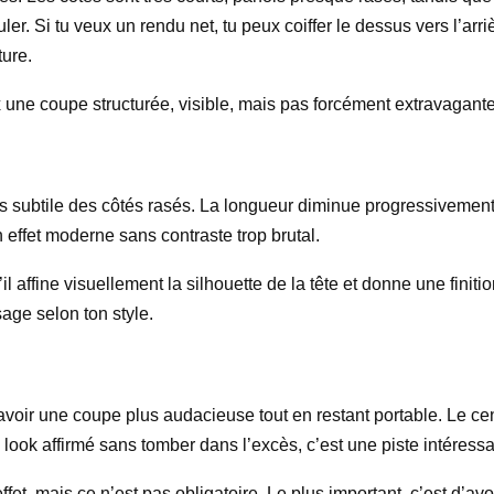
duler. Si tu veux un rendu net, tu peux coiffer le dessus vers l’ar
ture.
une coupe structurée, visible, mais pas forcément extravagante au 
us subtile des côtés rasés. La longueur diminue progressivement
n effet moderne sans contraste trop brutal.
il affine visuellement la silhouette de la tête et donne une finiti
age selon ton style.
voir une coupe plus audacieuse tout en restant portable. Le ce
 look affirmé sans tomber dans l’excès, c’est une piste intéressa
et, mais ce n’est pas obligatoire. Le plus important, c’est d’avo