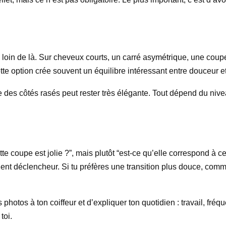
oin de là. Sur cheveux courts, un carré asymétrique, une coupe
te option crée souvent un équilibre intéressant entre douceur et
e des côtés rasés peut rester très élégante. Tout dépend du niv
te coupe est jolie ?”, mais plutôt “est-ce qu’elle correspond à c
lent déclencheur. Si tu préfères une transition plus douce, com
hotos à ton coiffeur et d’expliquer ton quotidien : travail, fréq
toi.