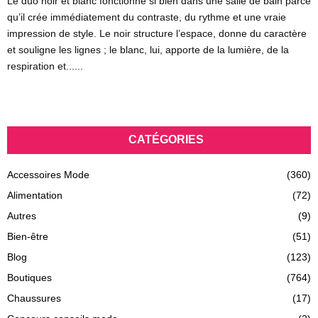
Le duo noir et blanc fonctionne si bien dans une salle de bain parce
qu’il crée immédiatement du contraste, du rythme et une vraie
impression de style. Le noir structure l’espace, donne du caractère
et souligne les lignes ; le blanc, lui, apporte de la lumière, de la
respiration et......
CATÉGORIES
Accessoires Mode
(360)
Alimentation
(72)
Autres
(9)
Bien-être
(51)
Blog
(123)
Boutiques
(764)
Chaussures
(17)