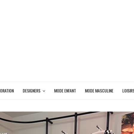
ORATION
DESIGNERS
MODE ENFANT
MODE MASCULINE
LOISIR