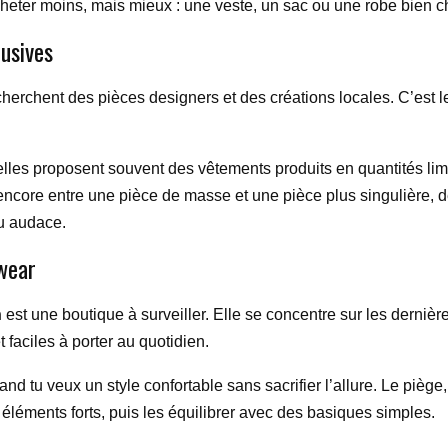
cheter moins, mais mieux : une veste, un sac ou une robe bien cho
lusives
erchent des pièces designers et des créations locales. C’est le
elles proposent souvent des vêtements produits en quantités limi
s encore entre une pièce de masse et une pièce plus singulière,
ou audace.
twear
n
est une boutique à surveiller. Elle se concentre sur les dernièr
 faciles à porter au quotidien.
uand tu veux un style confortable sans sacrifier l’allure. Le piè
éléments forts, puis les équilibrer avec des basiques simples.