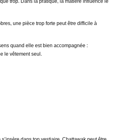
ue trop. Dans la pratique, la matière influence le
res, une pièce trop forte peut être difficile à
sens quand elle est bien accompagnée :
e le vêtement seul.
 s’insère dans ton vestiaire. Chattawak peut être