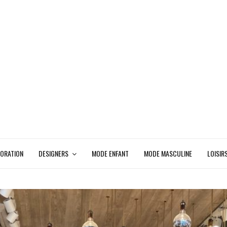
ORATION
DESIGNERS
MODE ENFANT
MODE MASCULINE
LOISIR