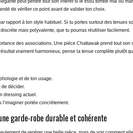
égante peut perdre tout son intérêt si le tissu tombe mal ou marq
mandé de vérifier ce point avant de valider ton choix.
r rapport à ton style habituel. Si tu portes surtout des tenues sob
discrète mais polyvalente, que tu pourras réutiliser facilement.
ortance des associations. Une pièce Chattawak prend tout son 
 résultat vraiment harmonieux, pense la tenue complète plutôt qu
rphologie et de ton usage.
t de décider.
on dressing actuel.
s l’imaginer portée concrètement.
ne garde-robe durable et cohérente
 seulement de repérer une belle pièce, mais de voir comment elle