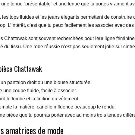
re une tenue “présentable” et une tenue que tu portes vraiment ave
, les tops fluides et les jeans élégants permettent de construir
 trop. L’intérêt, c’est que tu peux facilement les associer avec 
 Chattawak sont souvent recherchées pour leur ligne féminine et 
bé du tissu. Une robe réussie n’est pas seulement jolie sur cint
pièce Chattawak
 un pantalon droit ou une blouse structurée.
e une coupe fluide, facile à associer.
d le tombé et la finition du vêtement.
mpte la matière, car elle influence beaucoup le rendu.
e pièce que tu pourras porter avec au moins trois tenues différ
es amatrices de mode