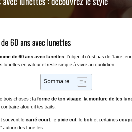
vec lunettes : découvrez le style
de 60 ans avec lunettes
emme de 60 ans avec lunettes
, l’objectif n’est pas de “faire je
s lunettes en valeur et reste simple à vivre au quotidien.
Sommaire
e trois choses : la
forme de ton visage
,
la monture de tes lun
ntraire alourdit tes traits.
nt souvent le
carré court
, le
pixie cut
, le
bob
et certaines
coupe
e” autour des lunettes.