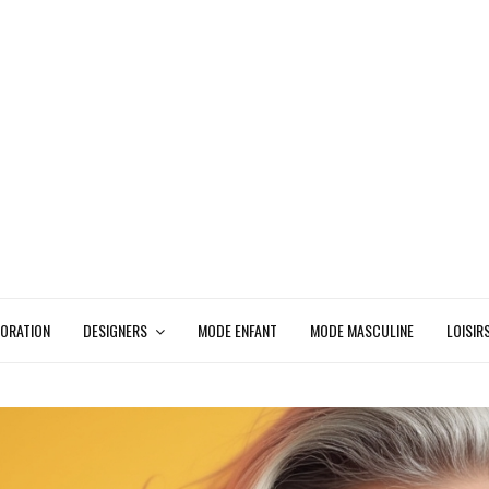
ORATION
DESIGNERS
MODE ENFANT
MODE MASCULINE
LOISIR