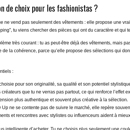
n de choix pour les fashionistas ?
que ne vend pas seulement des vêtements : elle propose une vrai
ing”, tu viens chercher des pièces qui ont du caractère et qui te
lème très courant : tu as peut-être déjà des vêtements, mais pas
de la cohérence, parce qu’elle propose des sélections qui don
tiels :
hoisie pour son originalité, sa qualité et son potentiel stylistiqu
créateurs que tu ne verras pas partout, ce qui renforce l’effet ex
nsion plus authentique et souvent plus créative à la sélection.
 Up ne se contente pas de suivre le marché, elle repère souven
ents et rencontres avec stylistes ou influenceurs aident à mie
us intelligente d’acheter. Tu ne choisis plus seulement une cou