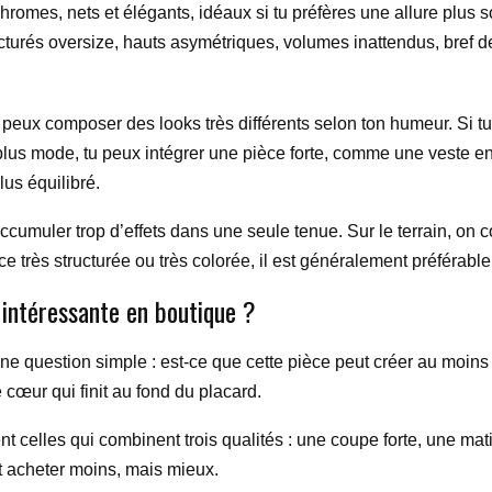
mes, nets et élégants, idéaux si tu préfères une allure plus so
ucturés oversize, hauts asymétriques, volumes inattendus, bref 
 tu peux composer des looks très différents selon ton humeur. Si t
t plus mode, tu peux intégrer une pièce forte, comme une veste e
lus équilibré.
 accumuler trop d’effets dans une seule tenue. Sur le terrain, on
èce très structurée ou très colorée, il est généralement préférable
intéressante en boutique ?
ne question simple : est-ce que cette pièce peut créer au moins
e cœur qui finit au fond du placard.
t celles qui combinent trois qualités : une coupe forte, une matiè
t acheter moins, mais mieux.