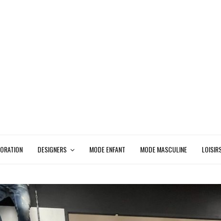
ORATION
DESIGNERS
MODE ENFANT
MODE MASCULINE
LOISIR