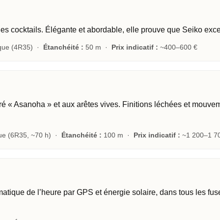
des cocktails. Élégante et abordable, elle prouve que Seiko exce
que (4R35) ·
Étanchéité :
50 m ·
Prix indicatif :
~400–600 €
ré « Asanoha » et aux arêtes vives. Finitions léchées et mouvem
ue (6R35, ~70 h) ·
Étanchéité :
100 m ·
Prix indicatif :
~1 200–1 7
tique de l’heure par GPS et énergie solaire, dans tous les fusea