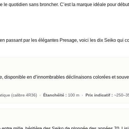
isse le quotidien sans broncher. C’est la marque idéale pour déb
 passant par les élégantes Presage, voici les dix Seiko qui com
ble, disponible en d’innombrables déclinaisons colorées et souve
tique (calibre 4R36) ·
Étanchéité :
100 m ·
Prix indicatif :
~250–35
entre mille, héritière des Seiko de plongée des années 70. Lisi