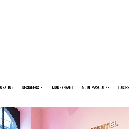
ORATION
DESIGNERS
MODE ENFANT
MODE MASCULINE
LOISIR