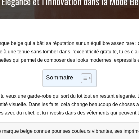
’Élégance et l’Innovation dans la Mode Be
ue belge qui a bâti sa réputation sur un équilibre assez rare : 
 à une tenue sans tomber dans l’excentricité gratuite, tu es cla
ettes qui permet de composer des looks modernes, expressifs et
Sommaire
tu veux une garde-robe qui sort du lot tout en restant élégante
entité visuelle. Dans les faits, cela change beaucoup de choses a
es avec du relief, et tu investis dans des vêtements qui peuvent t
e marque belge connue pour ses couleurs vibrantes, ses imprim