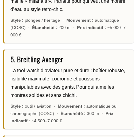
maille « milanais ». Parfaite pour qui veut une montre
d’eau au style rétro-chic.
Style :
plongée / heritage ·
Mouvement :
automatique
(COSC) ·
Étanchéité :
200 m ·
Prix indicatif :
~5 000–7
000 €
5. Breitling Avenger
La tool-watch d’aviateur pure et dure : boîtier robuste,
lisibilité maximale, couronne et poussoirs
manipulables avec des gants. Pour qui aime les
montres solides et sans chichi.
Style :
outil / aviation ·
Mouvement :
automatique ou
chronographe (COSC) ·
Étanchéité :
300 m ·
Prix
indicatif :
~4 500–7 000 €