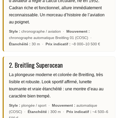
d’aviateur à règle à calcul circulaire, né en 1952.
Cadran riche et fonctionnel, allure immédiatement
reconnaissable. Un morceau d’histoire de l’aviation
au poignet.
Style :
chronographe / aviation ·
Mouvement :
chronographe automatique Breitling 01 (COSC) ·
Étanchéité :
30 m ·
Prix indicatif :
~8 000–10 500 €
2. Breitling Superocean
La plongeuse moderne et colorée de Breitling, très
lisible et robuste. Look sportif affirmé, lunette
tournante et vraie étanchéité : une montre d’eau au
caractère bien trempé.
Style :
plongée / sport ·
Mouvement :
automatique
(COSC) ·
Étanchéité :
300 m ·
Prix indicatif :
~4 500–6