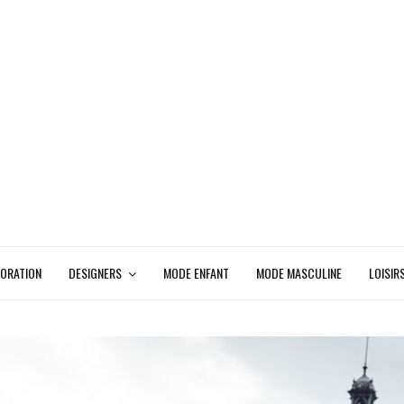
ORATION
DESIGNERS
MODE ENFANT
MODE MASCULINE
LOISIR