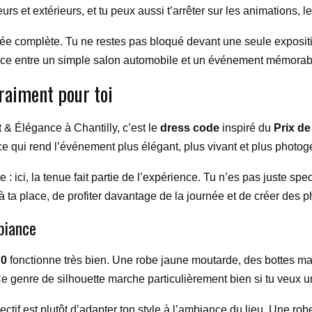
eurs et extérieurs, et tu peux aussi t’arrêter sur les animations, 
née complète. Tu ne restes pas bloqué devant une seule expositi
érence entre un simple salon automobile et un événement mémorab
vraiment pour toi
t & Élégance à Chantilly, c’est le
dress code
inspiré du
Prix de
e qui rend l’événement plus élégant, plus vivant et plus photog
 : ici, la tenue fait partie de l’expérience. Tu n’es pas juste spe
 à ta place, de profiter davantage de la journée et de créer des
biance
70
fonctionne très bien. Une robe jaune moutarde, des bottes m
e genre de silhouette marche particulièrement bien si tu veux un l
ectif est plutôt d’adapter ton style à l’ambiance du lieu. Une ro