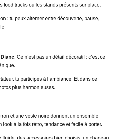
les food trucks ou les stands présents sur place.
on : tu peux alterner entre découverte, pause,
le.
 Diane
. Ce n’est pas un détail décoratif : c’est ce
énique.
ctateur, tu participes à l’ambiance. Et dans ce
 photos plus harmonieuses.
arron et une veste noire donnent un ensemble
ook à la fois rétro, tendance et facile à porter.
be fluide, des accessoires bien choisis, un chapeau