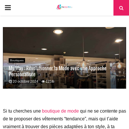
PRIMARY
MENU
Boutiques
My Way : Révolutionner la Mode avec une Approche
Personnalisée
20 octobre 2024
1216
Si tu cherches une
boutique de mode
qui ne se contente pas
de te proposer des vêtements “tendance”, mais qui t’aide
vraiment à trouver des pièces adaptées à ton style, à ta