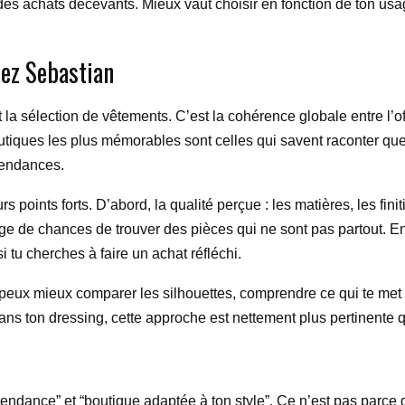
 des achats décevants. Mieux vaut choisir en fonction de ton usa
hez Sebastian
la sélection de vêtements. C’est la cohérence globale entre l’of
iques les plus mémorables sont celles qui savent raconter quelq
 tendances.
rs points forts. D’abord, la qualité perçue : les matières, les f
ntage de chances de trouver des pièces qui ne sont pas partout. 
i tu cherches à faire un achat réfléchi.
ux mieux comparer les silhouettes, comprendre ce qui te met ré
dans ton dressing, cette approche est nettement plus pertinente
tendance” et “boutique adaptée à ton style”. Ce n’est pas parce