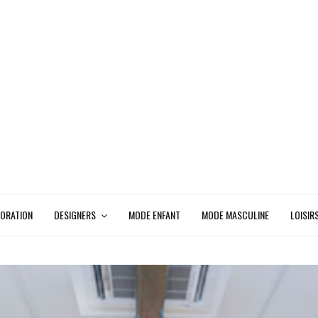
ORATION
DESIGNERS
MODE ENFANT
MODE MASCULINE
LOISIR