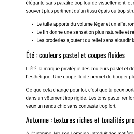
élégante sans paraître trop lourde visuellement, et
souvent plus pertinent qu’un tissu épais ou trop str
Le tulle apporte du volume léger et un effet r
Le lin donne une sensation plus naturelle et re
Les broderies ajoutent du relief sans alourdir l
Été : couleurs pastel et coupes fluides
L’été, la marque privilégie des couleurs pastel et de
l’esthétique. Une coupe fluide permet de bouger plu
Ce que cela change pour toi, c’est que tu peux por
dans un vêtement trop rigide. Les tons pastel renforc
veux un rendu chic sans contraste trop fort.
Automne : textures riches et tonalités pr
À l’automne, Maison Lemoine introduit des matière