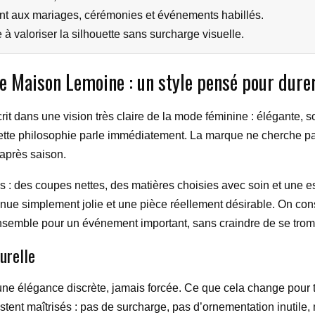
nt aux mariages, cérémonies et événements habillés.
à valoriser la silhouette sans surcharge visuelle.
ère Maison Lemoine : un style pensé pour dure
t dans une vision très claire de la mode féminine : élégante, s
te philosophie parle immédiatement. La marque ne cherche pas à 
 après saison.
ers : des coupes nettes, des matières choisies avec soin et une e
 tenue simplement jolie et une pièce réellement désirable. On c
ensemble pour un événement important, sans craindre de se tromp
urelle
ne élégance discrète, jamais forcée. Ce que cela change pour t
restent maîtrisés : pas de surcharge, pas d’ornementation inutile,