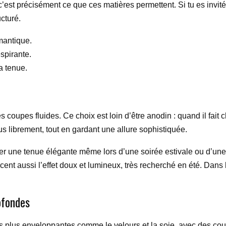
 c’est précisément ce que ces matières permettent. Si tu es invit
ucturé.
omantique.
spirante.
a tenue.
s coupes fluides. Ce choix est loin d’être anodin : quand il fait
s librement, tout en gardant une allure sophistiquée.
ter une tenue élégante même lors d’une soirée estivale ou d’une
ent aussi l’effet doux et lumineux, très recherché en été. Dans la 
ofondes
s plus enveloppantes comme le velours et la soie, avec des co