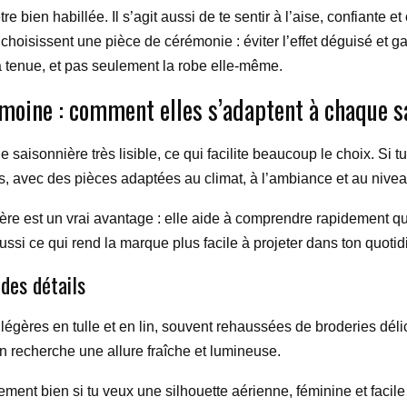
tre bien habillée. Il s’agit aussi de te sentir à l’aise, confiant
oisissent une pièce de cérémonie : éviter l’effet déguisé et gar
a tenue, et pas seulement la robe elle-même.
emoine : comment elles s’adaptent à chaque s
saisonnière très lisible, ce qui facilite beaucoup le choix. Si 
, avec des pièces adaptées au climat, à l’ambiance et au nivea
ère est un vrai avantage : elle aide à comprendre rapidement q
aussi ce qui rend la marque plus facile à projeter dans ton quot
 des détails
gères en tulle et en lin, souvent rehaussées de broderies délic
 recherche une allure fraîche et lumineuse.
ement bien si tu veux une silhouette aérienne, féminine et facile