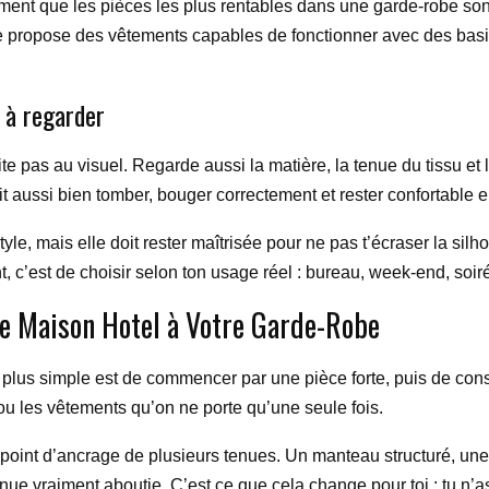
ent que les pièces les plus rentables dans une garde-robe sont
le propose des vêtements capables de fonctionner avec des basiq
s à regarder
e pas au visuel. Regarde aussi la matière, la tenue du tissu et 
t aussi bien tomber, bouger correctement et rester confortable e
le, mais elle doit rester maîtrisée pour ne pas t’écraser la silh
t, c’est de choisir selon ton usage réel : bureau, week-end, soi
e Maison Hotel à Votre Garde-Robe
 plus simple est de commencer par une pièce forte, puis de const
ou les vêtements qu’on ne porte qu’une seule fois.
point d’ancrage de plusieurs tenues. Un manteau structuré, une
enue vraiment aboutie. C’est ce que cela change pour toi : tu n’