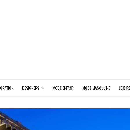
ORATION
DESIGNERS
MODE ENFANT
MODE MASCULINE
LOISIR