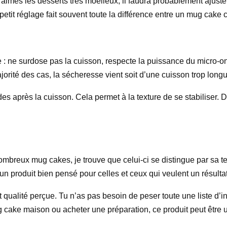
u aimes les desserts très moelleux, il faudra probablement ajuste
petit réglage fait souvent toute la différence entre un mug cake
ire : ne surdose pas la cuisson, respecte la puissance du micro-
ité des cas, la sécheresse vient soit d’une cuisson trop longue, 
des après la cuisson. Cela permet à la texture de se stabiliser.
nombreux mug cakes, je trouve que celui-ci se distingue par sa te
un produit bien pensé pour celles et ceux qui veulent un résultat
et qualité perçue. Tu n’as pas besoin de peser toute une liste d’in
mug cake maison ou acheter une préparation, ce produit peut être 