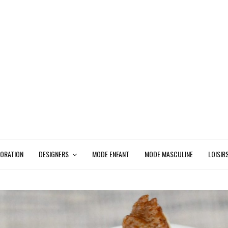
ORATION
DESIGNERS
MODE ENFANT
MODE MASCULINE
LOISIR