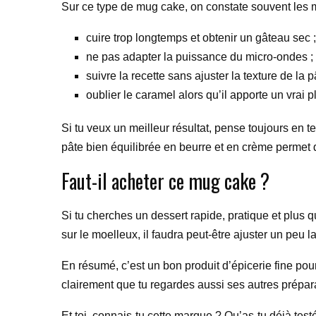
Sur ce type de mug cake, on constate souvent les 
cuire trop longtemps et obtenir un gâteau sec ;
ne pas adapter la puissance du micro-ondes ;
suivre la recette sans ajuster la texture de la p
oublier le caramel alors qu’il apporte un vrai pl
Si tu veux un meilleur résultat, pense toujours en
pâte bien équilibrée en beurre et en crème permet 
Faut-il acheter ce mug cake ?
Si tu cherches un dessert rapide, pratique et plus q
sur le moelleux, il faudra peut-être ajuster un peu l
En résumé, c’est un bon produit d’épicerie fine pou
clairement que tu regardes aussi ses autres prépar
Et toi, connais-tu cette marque ? Qu’as-tu déjà tes