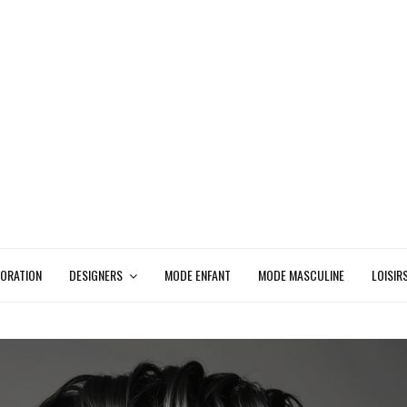
ORATION
DESIGNERS
MODE ENFANT
MODE MASCULINE
LOISIR