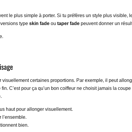
vent le plus simple à porter. Si tu préfères un style plus visibl
es versions type
skin fade
ou
taper fade
peuvent donner un résulta
e.
.
visage
visuellement certaines proportions. Par exemple, il peut allong
n. C’est pour ça qu’un bon coiffeur ne choisit jamais la coupe a
.
us haut pour allonger visuellement.
r l’ensemble.
tionnent bien.