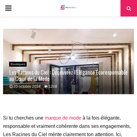
PRIMARY
MENU
Boutiques
Les Racines du Ciel : Découvrez l’Élégance Écoresponsable
au Cœur de la Mode
20 octobre 2024
1208
Si tu cherches une
marque de mode
à la fois élégante,
responsable et vraiment cohérente dans ses engagements,
Les Racines du Ciel mérite clairement ton attention. Ici,