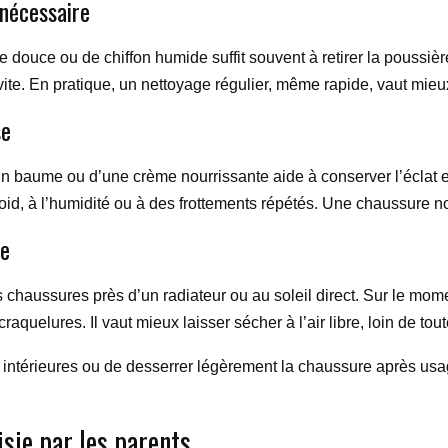
nécessaire
ouce ou de chiffon humide suffit souvent à retirer la poussière e
s vite. En pratique, un nettoyage régulier, même rapide, vaut mie
se
’un baume ou d’une crème nourrissante aide à conserver l’éclat e
oid, à l’humidité ou à des frottements répétés. Une chaussure no
re
es chaussures près d’un radiateur ou au soleil direct. Sur le mom
aquelures. Il vaut mieux laisser sécher à l’air libre, loin de tou
es intérieures ou de desserrer légèrement la chaussure après usa
sie par les parents