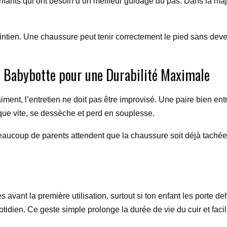
 enfants qui ont besoin d’un meilleur guidage du pas. Dans la ma
 maintien. Une chaussure peut tenir correctement le pied sans dev
 Babybotte pour une Durabilité Maximale
ment, l’entretien ne doit pas être improvisé. Une paire bien ent
rque vite, se dessèche et perd en souplesse.
Beaucoup de parents attendent que la chaussure soit déjà tachée
avant la première utilisation, surtout si ton enfant les porte d
otidien. Ce geste simple prolonge la durée de vie du cuir et facil