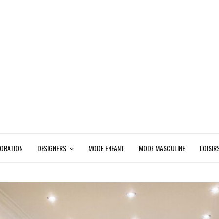
ORATION
DESIGNERS
MODE ENFANT
MODE MASCULINE
LOISIR