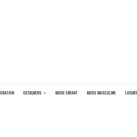
ORATION
DESIGNERS
MODE ENFANT
MODE MASCULINE
LOISIR