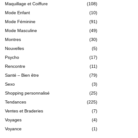
Maquillage et Coiffure
(108)
Mode Enfant
(10)
Mode Féminine
(91)
Mode Masculine
(49)
Montres
(30)
Nouvelles
(5)
Psycho
(17)
Rencontre
(11)
Santé – Bien être
(79)
Sexo
(3)
Shopping personnalisé
(25)
Tendances
(225)
Ventes et Braderies
(7)
Voyages
(4)
Voyance
(1)