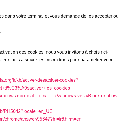
és dans votre terminal et vous demande de les accepter ou
,
ctivation des cookies, nous vous invitons à choisir ci-
teur, puis à suivre les instructions pour paramétrer votre
lla.org/fr/kb/activer-desactiver-cookies?
r+et+d%C3%A9sactiver+les+cookies
/windows.microsoft.com/fr-FR/windows-vista/Block-or-allow-
m/kb/PH5042?locale=en_US
.com/chrome/answer/95647?hl=fr&hlrm=en