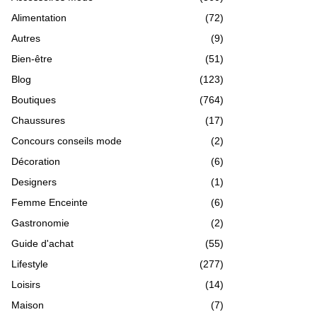
Alimentation
(72)
Autres
(9)
Bien-être
(51)
Blog
(123)
Boutiques
(764)
Chaussures
(17)
Concours conseils mode
(2)
Décoration
(6)
Designers
(1)
Femme Enceinte
(6)
Gastronomie
(2)
Guide d'achat
(55)
Lifestyle
(277)
Loisirs
(14)
Maison
(7)