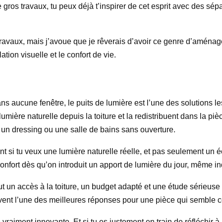
e gros travaux, tu peux déjà t’inspirer de cet esprit avec des sép
travaux, mais j’avoue que je rêverais d’avoir ce genre d’aména
lation visuelle et le confort de vie.
ans aucune fenêtre, le puits de lumière est l’une des solutions l
mière naturelle depuis la toiture et la redistribuent dans la piè
un dressing ou une salle de bains sans ouverture.
ant si tu veux une lumière naturelle réelle, et pas seulement un é
ort dès qu’on introduit un apport de lumière du jour, même ind
ut un accès à la toiture, un budget adapté et une étude sérieuse du
ouvent l’une des meilleures réponses pour une pièce qui semble
e vraiment innovante. Et si tu es justement en train de réfléchir