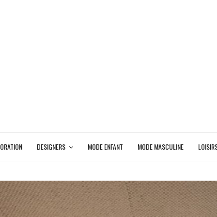
ORATION
DESIGNERS
MODE ENFANT
MODE MASCULINE
LOISIR