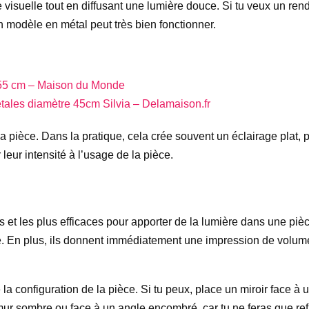
visuelle tout en diffusant une lumière douce. Si tu veux un rend
un modèle en métal peut très bien fonctionner.
 155 cm – Maison du Monde
étales diamètre 45cm Silvia – Delamaison.fr
pièce. Dans la pratique, cela crée souvent un éclairage plat, pe
leur intensité à l’usage de la pièce.
es et les plus efficaces pour apporter de la lumière dans une piè
ace. En plus, ils donnent immédiatement une impression de volume
configuration de la pièce. Si tu peux, place un miroir face à une
mur sombre ou face à un angle encombré, car tu ne feras que ref