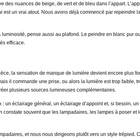
uve des nuances de beige, de vert et de bleu dans l’appart. L’ap
qui est un vrai atout. Nous avons déjà commencé par repeindre la 
 luminosité, pense aussi au plafond. Le peindre en blanc pur ou
ès efficace.
ièce, la sensation de manque de lumière devient encore plus fort
is il commande une prise, ou alors la lumière est trop faible, tro
créer plusieurs sources lumineuses complémentaires.
: un éclairage général, un éclairage d’appoint et, si besoin, un 
 On constate souvent que les lampadaires, les lampes à poser e
adaires, et nous nous dirigeons plutôt vers un style trépied. 