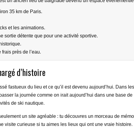
 est un ancien lieu de baignade devenu un espace événementiel e
viron 35 km de Paris.
ucks et les animations.
 sortie détente que pour une activité sportive.
historique.
 frais près de l’eau.
hargé d’histoire
assé fastueux du lieu et ce qu’il est devenu aujourd’hui. Dans le
passer la journée comme on irait aujourd’hui dans une base de lo
ités de ski nautique.
seulement un site agréable : tu découvres un morceau de mémoire
 visite curieuse si tu aimes les lieux qui ont une vraie histoire.