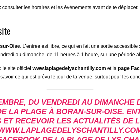
x consulter les horaires et les événements avant de te déplacer. 
site
-sur-Oise
. L’entrée est libre, ce qui en fait une sortie accessibl
endredi au dimanche, de 11 heures à 1 heure, sur une période a
le site officiel
www.laplagedelyschantilly.com
et la
page Face
x savoir ce qui est prévu le jour de ta venue, surtout pour les con
TEMBRE, DU VENDREDI AU DIMANCHE D
DE LA PLAGE À BORAN-SUR-OISE. EN
 ET RECEVOIR LES ACTUALITÉS DE L
WWW.LAPLAGEDELYSCHANTILLY.CO
FACEBOOK DE LA PLAGE DE LYS CHA