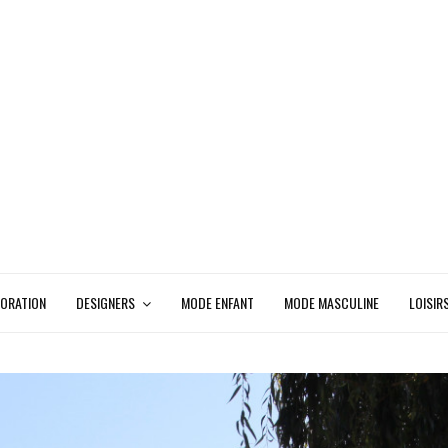
ORATION
DESIGNERS
MODE ENFANT
MODE MASCULINE
LOISIR