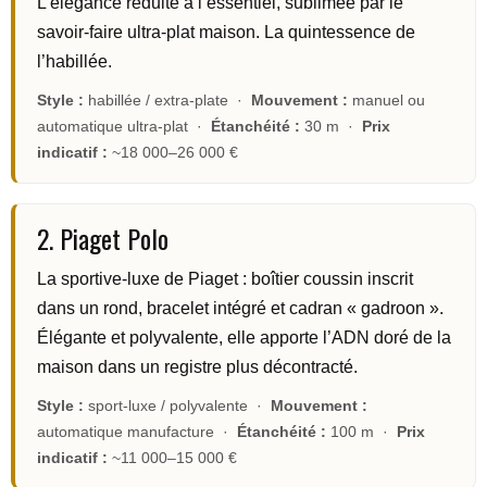
L’élégance réduite à l’essentiel, sublimée par le
savoir-faire ultra-plat maison. La quintessence de
l’habillée.
Style :
habillée / extra-plate ·
Mouvement :
manuel ou
automatique ultra-plat ·
Étanchéité :
30 m ·
Prix
indicatif :
~18 000–26 000 €
2. Piaget Polo
La sportive-luxe de Piaget : boîtier coussin inscrit
dans un rond, bracelet intégré et cadran « gadroon ».
Élégante et polyvalente, elle apporte l’ADN doré de la
maison dans un registre plus décontracté.
Style :
sport-luxe / polyvalente ·
Mouvement :
automatique manufacture ·
Étanchéité :
100 m ·
Prix
indicatif :
~11 000–15 000 €