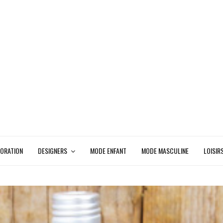
ORATION
DESIGNERS
MODE ENFANT
MODE MASCULINE
LOISIR