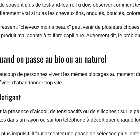
nde souvent plus de test-and-learn. Tu dois observer comment t
lièrement vrai si tu as les cheveux fins, ondulés, bouclés, coloré
 ressenti “cheveux moins beaux” peut venir de plusieurs chose
 produit mal adapté à ta fibre capillaire. Autrement dit, le problè
quand on passe au bio ou au naturel
Beaucoup de personnes vivent les mêmes blocages au moment de c
éviter d’abandonner trop vite.
fatigant
r la présence d’alcool, de tensioactifs ou de silicones : sur le pa
tes dans un rayon ou sur ton téléphone à décortiquer chaque form
plus impulsif. Il faut accepter une phase de sélection plus lente. 