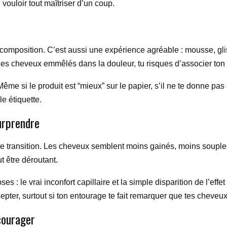
vouloir tout maîtriser d’un coup.
omposition. C’est aussi une expérience agréable : mousse, gliss
des cheveux emmêlés dans la douleur, tu risques d’associer ton 
me si le produit est “mieux” sur le papier, s’il ne te donne pas en
e étiquette.
urprendre
ansition. Les cheveux semblent moins gainés, moins souples, pa
t être déroutant.
es : le vrai inconfort capillaire et la simple disparition de l’eff
cepter, surtout si ton entourage te fait remarquer que tes cheve
courager