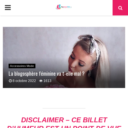
PRIMARY
MENU
Accessoires Mode
La blogosphère féminine va t-elle mal ?
8 octobre 2022
1613
DISCLAIMER – CE BILLET