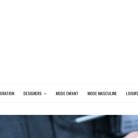
ORATION
DESIGNERS
MODE ENFANT
MODE MASCULINE
LOISIR