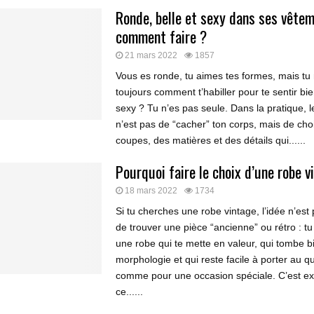
Ronde, belle et sexy dans ses vêtem
comment faire ?
21 mars 2022
1857
Vous es ronde, tu aimes tes formes, mais tu 
toujours comment t’habiller pour te sentir bie
sexy ? Tu n’es pas seule. Dans la pratique, l
n’est pas de “cacher” ton corps, mais de choi
coupes, des matières et des détails qui......
Pourquoi faire le choix d’une robe v
18 mars 2022
1734
Si tu cherches une robe vintage, l’idée n’es
de trouver une pièce “ancienne” ou rétro : tu
une robe qui te mette en valeur, qui tombe b
morphologie et qui reste facile à porter au q
comme pour une occasion spéciale. C’est e
ce......