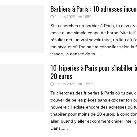
Barbiers à Paris : 10 adresses inco
9 mars 2022
1850
Si tu cherches un barbier à Paris, tu n’as p
envie d’une simple coupe de barbe “vite fait
résultat net, un vrai savoir-faire, un lieu où 
ton style et où l’on sait te conseiller selon la
visage, la densité de ta......
10 friperies à Paris pour s’habiller 
20 euros
9 mars 2022
13509
Tu cherches des friperies à Paris où tu peux
trouver de belles pièces sans exploser ton 
nouvelle : il existe encore des adresses où t
t’habiller pour moins de 20 euros, à conditio
aller, quand y aller et comment chiner intell
Dans......