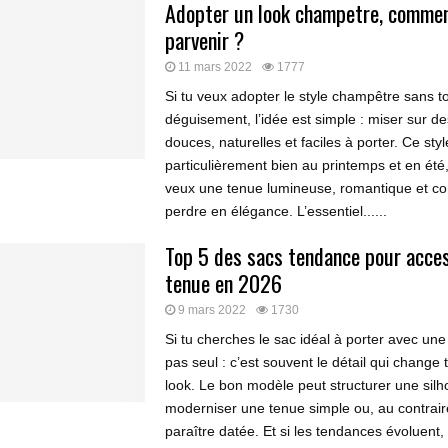
Adopter un look champetre, commen
parvenir ?
11 mars 2022
1777
Si tu veux adopter le style champêtre sans 
déguisement, l’idée est simple : miser sur d
douces, naturelles et faciles à porter. Ce sty
particulièrement bien au printemps et en été
veux une tenue lumineuse, romantique et co
perdre en élégance. L’essentiel......
Top 5 des sacs tendance pour acces
tenue en 2026
9 mars 2022
1730
Si tu cherches le sac idéal à porter avec une
pas seul : c’est souvent le détail qui change
look. Le bon modèle peut structurer une silh
moderniser une tenue simple ou, au contraire
paraître datée. Et si les tendances évoluent, c