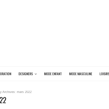
ORATION
DESIGNERS
MODE ENFANT
MODE MASCULINE
LOISIR
y Archives: mars 2022
22