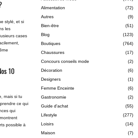
?
Alimentation
(72)
Autres
(9)
 stylé, et si
Bien-être
(51)
ns les
Blog
(123)
lusieurs cases
facilement,
Boutiques
(764)
même
Chaussures
(17)
Concours conseils mode
(2)
Nos 10
Décoration
(6)
Designers
(1)
Femme Enceinte
(6)
, mais si tu
Gastronomie
(2)
mprendre ce qui
Guide d'achat
(55)
onces qui
Lifestyle
(277)
, montrent
Loisirs
(14)
rts possible à
Maison
(7)