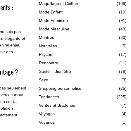
Maquillage et Coiffure
(108)
ents :
Mode Enfant
(10)
Mode Féminine
(91)
Mode Masculine
(49)
ne sais pas
Montres
(30)
n, élégante et
e vrai enjeu
Nouvelles
(5)
sir des
Psycho
(17)
Rencontre
(11)
intage ?
Santé – Bien être
(79)
Sexo
(3)
t pas seulement
Shopping personnalisé
(25)
 veux surtout
Tendances
(225)
ien sur ta
Ventes et Braderies
(7)
uotidien
Voyages
(4)
xactement
Voyance
(1)