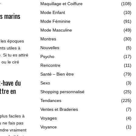
.
Maquillage et Coiffure
(108)
Mode Enfant
(10)
ts marins
Mode Féminine
(91)
Mode Masculine
(49)
Montres
(30)
 les époques
Nouvelles
(5)
ts utiles à
 Si tu es attiré
Psycho
(17)
 ou le ciré
Rencontre
(11)
Santé – Bien être
(79)
t-have du
Sexo
(3)
ttre en
Shopping personnalisé
(25)
Tendances
(225)
Ventes et Braderies
(7)
lus faciles à
Voyages
(4)
u ne fais pas
Voyance
(1)
endre vraiment