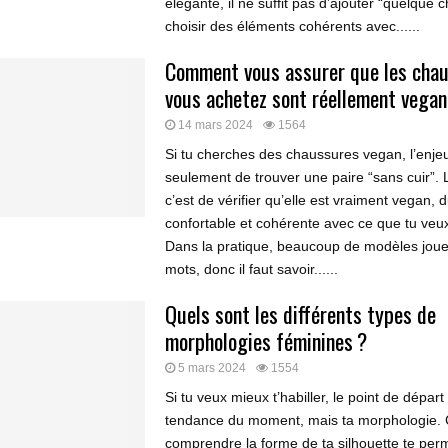
élégante, il ne suffit pas d’ajouter “quelque ch
choisir des éléments cohérents avec......
Comment vous assurer que les cha
vous achetez sont réellement vegan
14 mars 2024
1564
Si tu cherches des chaussures vegan, l’enjeu
seulement de trouver une paire “sans cuir”. L
c’est de vérifier qu’elle est vraiment vegan, 
confortable et cohérente avec ce que tu veux
Dans la pratique, beaucoup de modèles jouen
mots, donc il faut savoir......
Quels sont les différents types de
morphologies féminines ?
5 mars 2024
1554
Si tu veux mieux t’habiller, le point de départ
tendance du moment, mais ta morphologie.
comprendre la forme de ta silhouette te perm