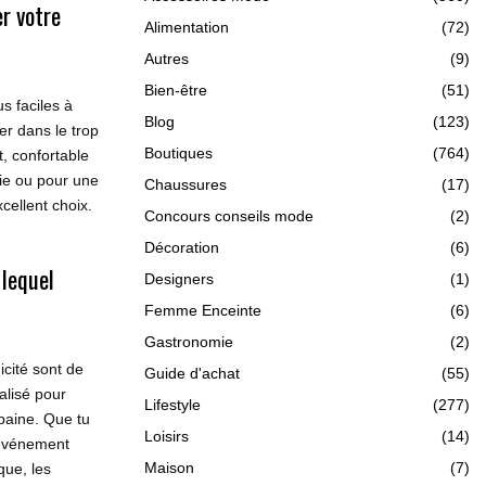
r votre
Alimentation
(72)
Autres
(9)
Bien-être
(51)
s faciles à
Blog
(123)
er dans le trop
Boutiques
(764)
t, confortable
tie ou pour une
Chaussures
(17)
cellent choix.
Concours conseils mode
(2)
Décoration
(6)
lequel
Designers
(1)
Femme Enceinte
(6)
Gastronomie
(2)
icité sont de
Guide d'achat
(55)
alisé pour
Lifestyle
(277)
aine. Que tu
Loisirs
(14)
 événement
Maison
(7)
que, les