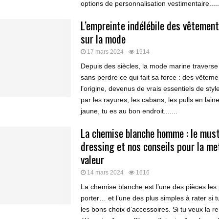
options de personnalisation vestimentaire.....
L’empreinte indélébile des vêtemen
sur la mode
17 mars 2024
1914
Depuis des siècles, la mode marine traverse
sans perdre ce qui fait sa force : des vêtemen
l’origine, devenus de vrais essentiels de style.
par les rayures, les cabans, les pulls en laine
jaune, tu es au bon endroit.......
La chemise blanche homme : le mus
dressing et nos conseils pour la me
valeur
14 mars 2024
1616
La chemise blanche est l’une des pièces les p
porter… et l’une des plus simples à rater si t
les bons choix d’accessoires. Si tu veux la r