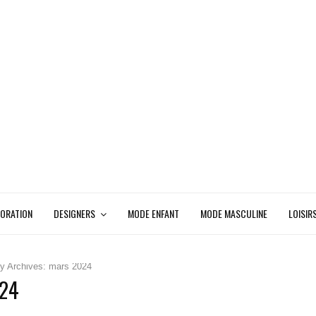
ORATION
DESIGNERS
MODE ENFANT
MODE MASCULINE
LOISIR
y Archives: mars 2024
024