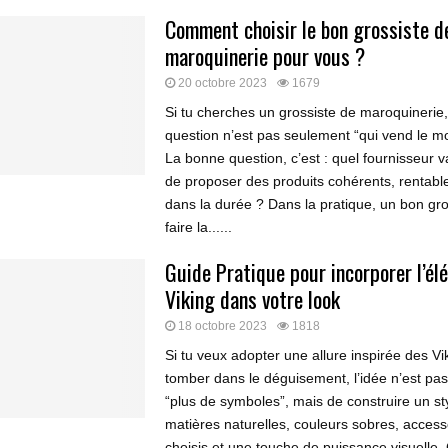
Comment choisir le bon grossiste d
maroquinerie pour vous ?
20 octobre 2023
1679
Si tu cherches un grossiste de maroquinerie, 
question n’est pas seulement “qui vend le mo
La bonne question, c’est : quel fournisseur v
de proposer des produits cohérents, rentable
dans la durée ? Dans la pratique, un bon gro
faire la......
Guide Pratique pour incorporer l’él
Viking dans votre look
18 octobre 2023
1818
Si tu veux adopter une allure inspirée des Vi
tomber dans le déguisement, l’idée n’est pas
“plus de symboles”, mais de construire un st
matières naturelles, couleurs sobres, access
choisis et une touche de puissance visuelle