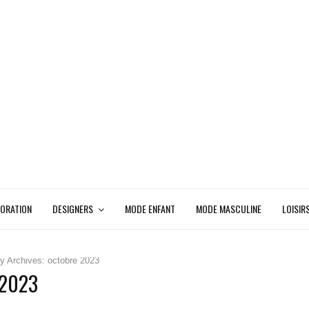
ORATION
DESIGNERS
MODE ENFANT
MODE MASCULINE
LOISIR
y Archives: octobre 2023
 2023