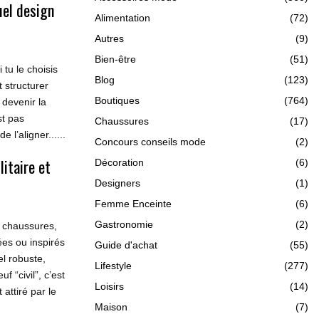
uel design
Alimentation
(72)
Autres
(9)
Bien-être
(51)
 tu le choisis
Blog
(123)
 structurer
Boutiques
(764)
devenir la
st pas
Chaussures
(17)
 l’aligner......
Concours conseils mode
(2)
itaire et
Décoration
(6)
Designers
(1)
Femme Enceinte
(6)
Gastronomie
(2)
, chaussures,
es ou inspirés
Guide d'achat
(55)
el robuste,
Lifestyle
(277)
 “civil”, c’est
Loisirs
(14)
 attiré par le
Maison
(7)