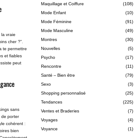
Maquillage et Coiffure
(108)
e
Mode Enfant
(10)
Mode Féminine
(91)
Mode Masculine
(49)
la vraie
Montres
(30)
ins cher ?”.
Nouvelles
(5)
a te permettre
s et fiables
Psycho
(17)
ssiste peut
Rencontre
(11)
Santé – Bien être
(79)
égance
Sexo
(3)
Shopping personnalisé
(25)
Tendances
(225)
kings sans
Ventes et Braderies
(7)
 de porter
Voyages
(4)
yle cohérent :
Voyance
(1)
oires bien
. Concrètement,