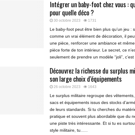
Intégrer un baby-foot chez vous : q
pour quelle déco ?
30 octobre 2023
1731
Le baby-foot peut être bien plus qu’un jeu : si
comme un vrai élément de décoration, il peut
une pièce, renforcer une ambiance et même 
pièce forte de ton intérieur. Le secret, ce n’e
seulement de prendre un modèle “joli”, c’est de
Découvrez la richesse du surplus mil
son large choix d’équipements
26 octobre 2023
1643
Le surplus militaire regroupe des vêtements
sacs et équipements issus des stocks d’armé
de leurs standards. Si tu cherches du matéri
pratique et souvent plus abordable que du neuf
une piste très intéressante. Et si tu es surtout
style militaire, tu......