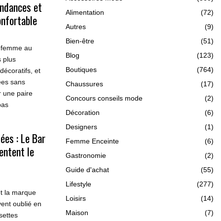
ndances et
Alimentation
(72)
onfortable
Autres
(9)
Bien-être
(51)
r femme au
Blog
(123)
 plus
Boutiques
(764)
écoratifs, et
ées sans
Chaussures
(17)
r une paire
Concours conseils mode
(2)
pas
Décoration
(6)
Designers
(1)
ées : Le Bar
Femme Enceinte
(6)
entent le
Gastronomie
(2)
Guide d'achat
(55)
Lifestyle
(277)
t la marque
Loisirs
(14)
vent oublié en
Maison
(7)
settes