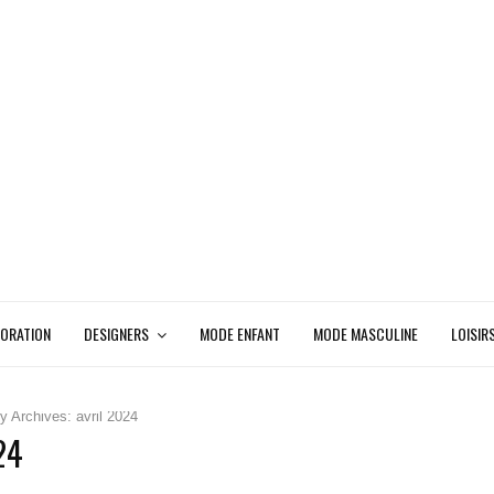
ORATION
DESIGNERS
MODE ENFANT
MODE MASCULINE
LOISIR
y Archives: avril 2024
24