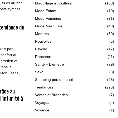
, tu es au bon
Maquillage et Coiffure
(108)
otifs sympas,
Mode Enfant
(10)
Mode Féminine
(91)
 tendance du
Mode Masculine
(49)
Montres
(30)
Nouvelles
(5)
oisis pas
Psycho
(17)
 confort au
Rencontre
(11)
entretien et
Santé – Bien être
(79)
Dans la
Sexo
(3)
e ton usage,
Shopping personnalisé
(25)
Tendances
(225)
râce au
Ventes et Braderies
(7)
l’intimité à
Voyages
(4)
Voyance
(1)