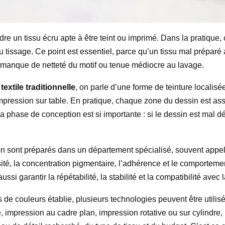
re un tissu écru apte à être teint ou imprimé. Dans la pratique,
t au tissage. Ce point est essentiel, parce qu’un tissu mal prépar
és, manque de netteté du motif ou tenue médiocre au lavage.
extile traditionnelle
, on parle d’une forme de teinture localisé
pression sur table. En pratique, chaque zone du dessin est ass
la phase de conception est si importante : si le dessin est mal 
ssion sont préparés dans un département spécialisé, souvent app
osité, la concentration pigmentaire, l’adhérence et le comportement
ssi garantir la répétabilité, la stabilité et la compatibilité avec l
 de couleurs établie, plusieurs technologies peuvent être utilis
e, impression au cadre plan, impression rotative ou sur cylindre