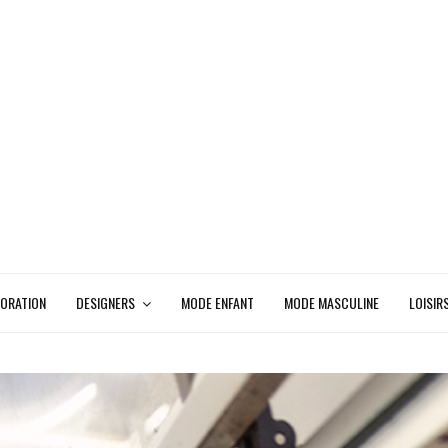
ORATION
DESIGNERS
MODE ENFANT
MODE MASCULINE
LOISIR