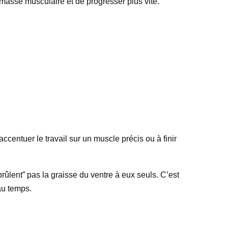
 masse musculaire et de progresser plus vite.
accentuer le travail sur un muscle précis ou à finir
brûlent” pas la graisse du ventre à eux seuls. C’est
au temps.