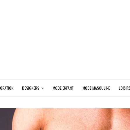
ORATION
DESIGNERS
MODE ENFANT
MODE MASCULINE
LOISIR