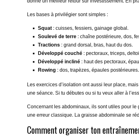
donne un meilleur retour sur investissement. En pra
Les bases à privilégier sont simples :
Squat
: cuisses, fessiers, gainage global.
Soulevé de terre
: chaîne postérieure, dos, fes
Tractions
: grand dorsal, bras, haut du dos.
Développé couché
: pectoraux, triceps, delto
Développé incliné
: haut des pectoraux, épaul
Rowing
: dos, trapèzes, épaules postérieures.
Les exercices d’isolation ont aussi leur place, mais 
une séance. Si tu débutes ou si tu veux aller à l’e
Concernant les abdominaux, ils sont utiles pour le ga
une erreur classique. La graisse abdominale se rédui
Comment organiser ton entraînement