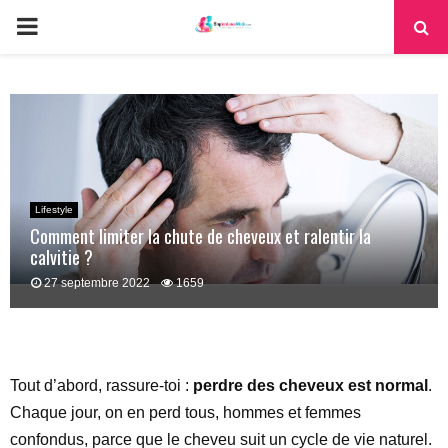
PRIMARY
MENU
Lifestyle
Comment limiter la chute de cheveux et ralentir la
calvitie ?
27 septembre 2022
1659
Tout d’abord, rassure-toi :
perdre des cheveux est normal
.
Chaque jour, on en perd tous, hommes et femmes
confondus, parce que le cheveu suit un cycle de vie naturel.