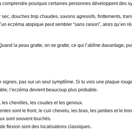
de à comprendre pourquoi certaines personnes développent des sy
ec, douches trop chaudes, savons agressifs, frottements, transpir
u’un eczéma atopique peut sembler “sans raison”, alors qu’en ré
uand la peau gratte, on se gratte, ce qui l’abîme davantage, pui
gnes, pas sur un seul symptôme. Si tu vois une plaque rouge qui
mble, l’eczéma devient beaucoup plus probable.
, les chevilles, les coudes et les genoux.
tes sont le front, le cuir chevelu, les bras, les jambes et le tron
oux sont souvent touchés.
 de flexion sont des localisations classiques.