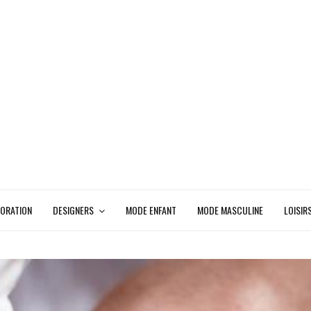
ORATION
DESIGNERS
MODE ENFANT
MODE MASCULINE
LOISIR