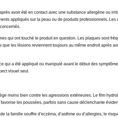
après avoir été en contact avec une substance allergène ou irri
ents appliqués sur la peau ou de produits professionnels. Les 
 concernés.
es qui ont touché le produit en question. Les plaques sont fréq
s que les lésions reviennent toujours au même endroit après avoir
ier ce qui a été appliqué ou manipulé avant le début des symptôm
ect visuel seul.
e moins bien contre les agressions extérieures. Le film hydrolip
n favorise les poussées, parfois sans cause déclenchante éviden
e la famille souffre d’eczéma, d’asthme ou d’allergies, le risqu