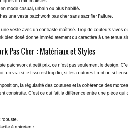
hniques ou minimalistes.
r en mode casual, urbain ou plus habillé.
rches une veste patchwork pas cher sans sacrifier l’allure.
se une veste avec un contraste maîtrisé. Trop de couleurs vives o
chwork bien dosé donne immédiatement du caractère à une tenue si
rk Pas Cher : Matériaux et Styles
te patchwork à petit prix, ce n’est pas seulement le design. C’e
en vrai si le tissu est trop fin, si les coutures tirent ou si l’
omposition, la régularité des coutures et la cohérence des morc
t construite. C’est ce qui fait la différence entre une pièce qui d
 robuste.
acile à entretenir.