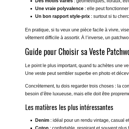
Des motifs variés
: géométriques, floraux, et
Une vraie polyvalence
: elle peut fonctionne
Un bon rapport style-prix
: surtout si tu che
En pratique, si tu veux une pièce facile à vivre, vi
vêtement difficile à assortir. À l’inverse, un pat
Guide pour Choisir sa Veste Patchwo
Le point le plus important, quand tu achètes une ves
Une veste peut sembler superbe en photo et décevoir 
Concrètement, tu dois regarder trois choses : la c
besoin d’être luxueuse, mais elle doit être propremen
Les matières les plus intéressantes
Denim
: idéal pour un rendu vintage, casual et
Coton
: confortable, respirant et souvent plus f