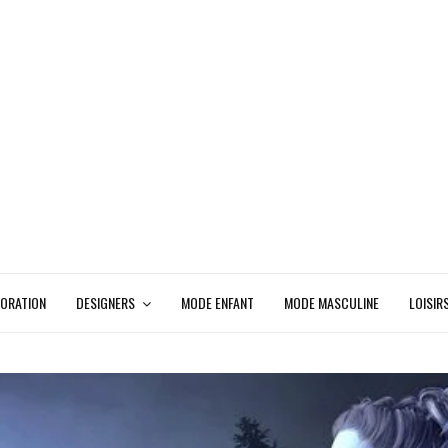
ORATION
DESIGNERS
MODE ENFANT
MODE MASCULINE
LOISIR