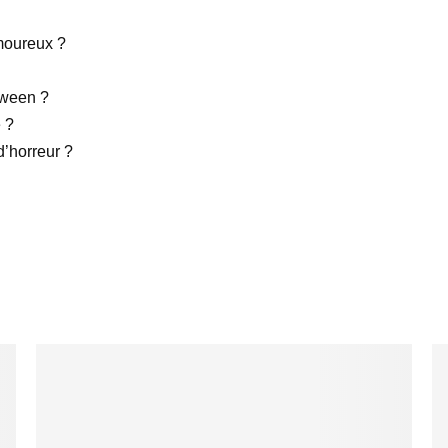
moureux ?
oween ?
 ?
d’horreur ?