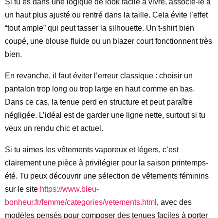
Si tu es dans une logique de look facile à vivre, associe-le à
un haut plus ajusté ou rentré dans la taille. Cela évite l’effet
“tout ample” qui peut tasser la silhouette. Un t-shirt bien
coupé, une blouse fluide ou un blazer court fonctionnent très
bien.
En revanche, il faut éviter l’erreur classique : choisir un
pantalon trop long ou trop large en haut comme en bas.
Dans ce cas, la tenue perd en structure et peut paraître
négligée. L’idéal est de garder une ligne nette, surtout si tu
veux un rendu chic et actuel.
Si tu aimes les vêtements vaporeux et légers, c’est
clairement une pièce à privilégier pour la saison printemps-
été. Tu peux découvrir une sélection de vêtements féminins
sur le site
https://www.bleu-
bonheur.fr/femme/categories/vetements.html
, avec des
modèles pensés pour composer des tenues faciles à porter