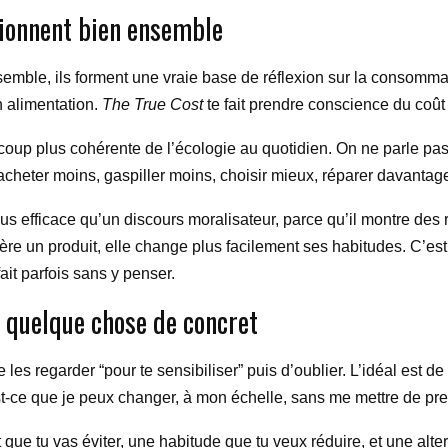
tionnent bien ensemble
nsemble, ils forment une vraie base de réflexion sur la consom
n alimentation.
The True Cost
te fait prendre conscience du coû
coup plus cohérente de l’écologie au quotidien. On ne parle pas 
: acheter moins, gaspiller moins, choisir mieux, réparer davanta
us efficace qu’un discours moralisateur, parce qu’il montre des
e un produit, elle change plus facilement ses habitudes. C’est
it parfois sans y penser.
 quelque chose de concret
e les regarder “pour te sensibiliser” puis d’oublier. L’idéal est
-ce que je peux changer, à mon échelle, sans me mettre de pres
 que tu vas éviter, une habitude que tu veux réduire, et une alte