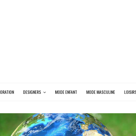
ORATION
DESIGNERS
MODE ENFANT
MODE MASCULINE
LOISIR