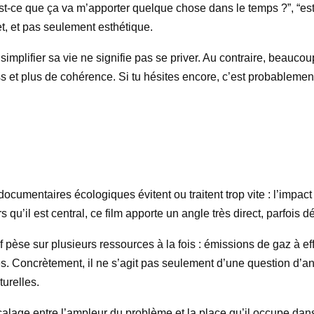
st-ce que ça va m’apporter quelque chose dans le temps ?”, “est-c
t, et pas seulement esthétique.
 simplifier sa vie ne signifie pas se priver. Au contraire, beau
ress et plus de cohérence. Si tu hésites encore, c’est probableme
cumentaires écologiques évitent ou traitent trop vite : l’impact 
qu’il est central, ce film apporte un angle très direct, parfois 
 pèse sur plusieurs ressources à la fois : émissions de gaz à ef
oles. Concrètement, il ne s’agit pas seulement d’une question d’
turelles.
alage entre l’ampleur du problème et la place qu’il occupe dans