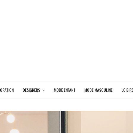
ORATION
DESIGNERS
MODE ENFANT
MODE MASCULINE
LOISIR