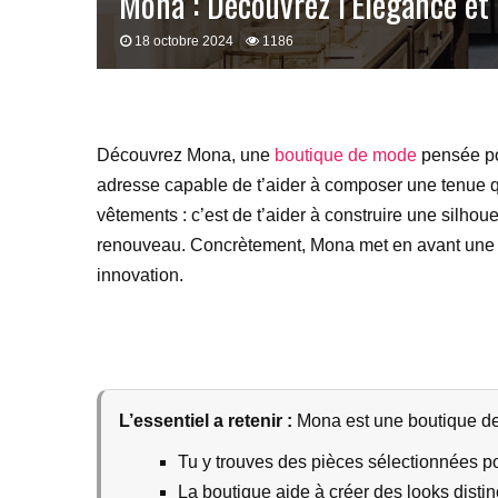
Mona : Découvrez l’Élégance et
18 octobre 2024
1186
Découvrez Mona, une
boutique de mode
pensée pou
adresse capable de t’aider à composer une tenue qui
vêtements : c’est de t’aider à construire une silhou
renouveau. Concrètement, Mona met en avant une s
innovation.
L’essentiel a retenir :
Mona est une boutique de 
Tu y trouves des pièces sélectionnées pour
La boutique aide à créer des looks disti