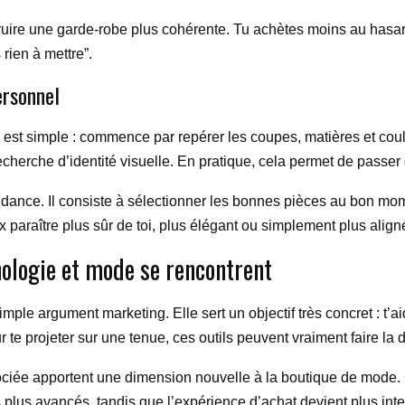
struire une garde-robe plus cohérente. Tu achètes moins au hasa
 rien à mettre”.
ersonnel
ée est simple : commence par repérer les coupes, matières et co
recherche d’identité visuelle. En pratique, cela permet de pass
tendance. Il consiste à sélectionner les bonnes pièces au bon 
paraître plus sûr de toi, plus élégant ou simplement plus align
nologie et mode se rencontrent
mple argument marketing. Elle sert un objectif très concret : t’a
r te projeter sur une tenue, ces outils peuvent vraiment faire la d
associée apportent une dimension nouvelle à la boutique de mode.
 plus avancés, tandis que l’expérience d’achat devient plus inter