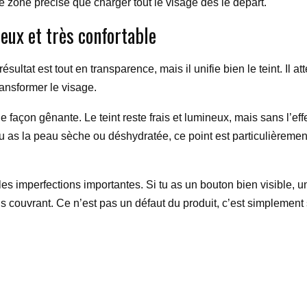
zone précise que charger tout le visage dès le départ.
neux et très confortable
sultat est tout en transparence, mais il unifie bien le teint. Il a
ansformer le visage.
” de façon gênante. Le teint reste frais et lumineux, mais sans l’e
tu as la peau sèche ou déshydratée, ce point est particulièremen
as les imperfections importantes. Si tu as un bouton bien visibl
plus couvrant. Ce n’est pas un défaut du produit, c’est simplemen