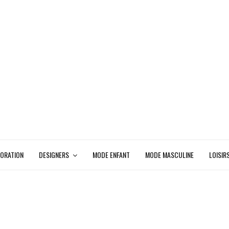
ORATION
DESIGNERS
MODE ENFANT
MODE MASCULINE
LOISIR