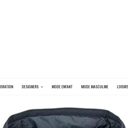
ORATION
DESIGNERS
MODE ENFANT
MODE MASCULINE
LOISIR