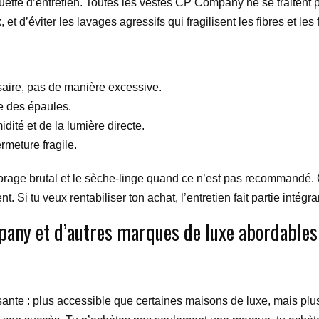
tiquette d’entretien. Toutes les vestes CP Company ne se traitent
t d’éviter les lavages agressifs qui fragilisent les fibres et les f
saire, pas de manière excessive.
me des épaules.
dité et de la lumière directe.
rmeture fragile.
’essorage brutal et le sèche-linge quand ce n’est pas recommandé
 Si tu veux rentabiliser ton achat, l’entretien fait partie intégra
pany et d’autres marques de luxe abordables
te : plus accessible que certaines maisons de luxe, mais plus