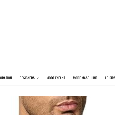
ORATION
DESIGNERS
MODE ENFANT
MODE MASCULINE
LOISIR