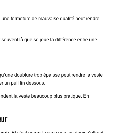
s, une fermeture de mauvaise qualité peut rendre
t souvent là que se joue la différence entre une
qu’une doublure trop épaisse peut rendre la veste
er un pull fin dessous.
 rendent la veste beaucoup plus pratique. En
eur
 cuir
. Et c’est normal, parce que les deux n’offrent