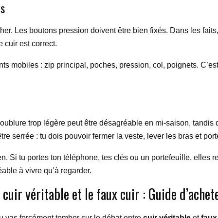
ns
her. Les boutons pression doivent être bien fixés. Dans les fait
 cuir est correct.
nts mobiles : zip principal, poches, pression, col, poignets. C’es
doublure trop légère peut être désagréable en mi-saison, tandis 
re serrée : tu dois pouvoir fermer la veste, lever les bras et port
n. Si tu portes ton téléphone, tes clés ou un portefeuille, elles
éable à vivre qu’à regarder.
cuir véritable et le faux cuir : Guide d’achet
u vas forcément tomber sur le débat entre
cuir véritable
et
faux