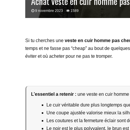
Achat veste en cuir homme pas
9 novembre 2023
1589
Si tu cherches une
veste en cuir homme pas che
temps et ne fasse pas “cheap” au bout de quelques s
éviter et où acheter pour ne pas te tromper.
L’essentiel a retenir :
une veste en cuir homme pas
Le cuir véritable dure plus longtemps que 
Une coupe ajustée valorise mieux la silh
Les coutures et la fermeture éclair sont d
Le noir est le plus polyvalent, le brun est