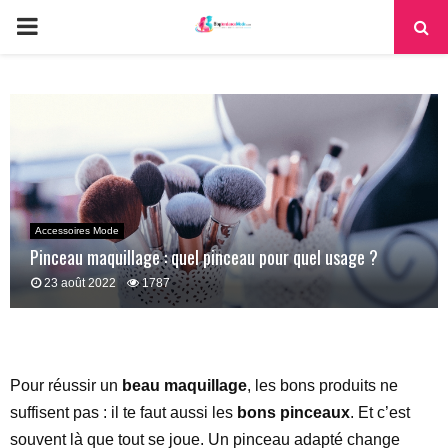
PRIMARY
MENU
Accessoires Mode
Pinceau maquillage : quel pinceau pour quel usage ?
23 août 2022
1787
Pour réussir un
beau maquillage
, les bons produits ne
suffisent pas : il te faut aussi les
bons pinceaux
. Et c’est
souvent là que tout se joue. Un pinceau adapté change