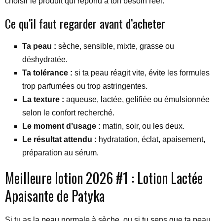
choisir le produit qui répond à ton besoin réel.
Ce qu’il faut regarder avant d’acheter
Ta peau :
sèche, sensible, mixte, grasse ou
déshydratée.
Ta tolérance :
si ta peau réagit vite, évite les formules
trop parfumées ou trop astringentes.
La texture :
aqueuse, lactée, gelifiée ou émulsionnée
selon le confort recherché.
Le moment d’usage :
matin, soir, ou les deux.
Le résultat attendu :
hydratation, éclat, apaisement,
préparation au sérum.
Meilleure lotion 2026 #1 : Lotion Lactée
Apaisante de Patyka
Si tu as la peau normale à sèche, ou si tu sens que ta peau