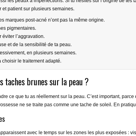
ussi les peaux à imperfections. Si tu hésites sur l’origine de tes
ier et patient sur plusieurs semaines.
les marques post-acné n’ont pas la même origine.
ches pigmentaires.
éviter l’aggravation.
e et de la sensibilité de ta peau.
ressivement, en plusieurs semaines.
choisir le traitement adapté.
s taches brunes sur la peau ?
rendre ce que tu as réellement sur la peau. C’est important, pa
ssesse ne se traite pas comme une tache de soleil. En pratique
es
apparaissent avec le temps sur les zones les plus exposées : vi