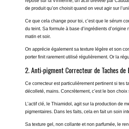
repose sur la Viniférine, un actif breveté par Caudal
de produit qu’on choisit quand on veut agir sur l’un
Ce que cela change pour toi, c’est que le sérum convi
du teint. Sa formule à base d’ingrédients d’origine n
matin et soir.
On apprécie également sa texture légère et son confo
porter finit rarement utilisé régulièrement. Or la régul
2. Anti-pigment Correcteur de Taches de 
Ce correcteur est particulièrement pertinent si tes
décolleté, mains. Concrètement, c’est le bon choix 
L’actif clé, le Thiamidol, agit sur la production de m
pigmentaires. Dans les faits, cela en fait un soin i
Sa texture gel, non collante et non parfumée, le rend