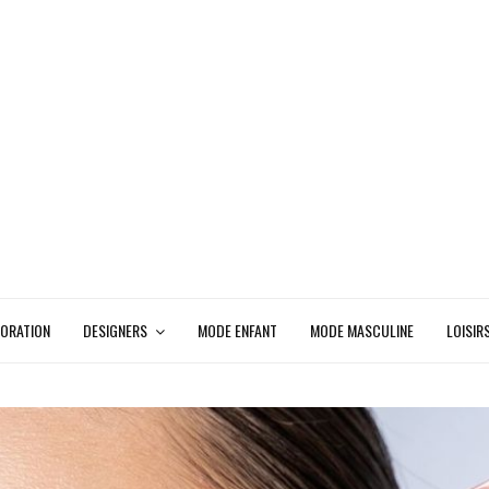
ORATION
DESIGNERS
MODE ENFANT
MODE MASCULINE
LOISIR