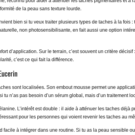
ie, reconnu pour aider à atténuer les taches pigmentaires et à ravi
iformité de la peau sans texture lourde.
ent bien si tu veux traiter plusieurs types de taches à la fois : 
aturelle, non photosensibilisante, en fait aussi une option intére
rt d’application. Sur le terrain, c’est souvent un critère décisif
arité, c’est ce qui fait la différence.
Eucerin
 taches sont localisées. Son embout mousse permet une applicatio
si tu n’as pas besoin d’un sérum global, mais d’un traitement loc
élanine. L’intérêt est double : il aide à atténuer les taches déjà 
ntéressant pour les personnes qui voient revenir les taches au mê
 facile à intégrer dans une routine. Si tu as la peau sensible ou