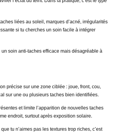
ver l’éclat du teint. Dans la pratique, c’est le type
taches liées au soleil, marques d’acné, irrégularités
ssante si tu cherches un soin facile à intégrer
 : un soin anti-taches efficace mais désagréable à
n précise sur une zone ciblée : joue, front, cou,
al sur une ou plusieurs taches bien identifiées.
présentes et limite l’apparition de nouvelles taches
me endroit, surtout après exposition solaire.
 que tu n’aimes pas les textures trop riches, c’est