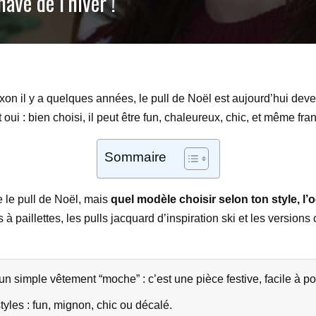
ave de l’hiver !
xon il y a quelques années, le pull de Noël est aujourd’hui deven
 oui : bien choisi, il peut être fun, chaleureux, chic, et même f
Sommaire
e le pull de Noël, mais
quel modèle choisir selon ton style, l’
s à paillettes, les pulls jacquard d’inspiration ski et les versions
un simple vêtement “moche” : c’est une pièce festive, facile à po
styles : fun, mignon, chic ou décalé.