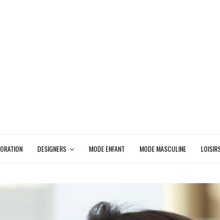
ORATION
DESIGNERS
MODE ENFANT
MODE MASCULINE
LOISIR