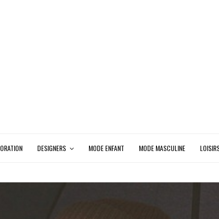
ORATION
DESIGNERS
MODE ENFANT
MODE MASCULINE
LOISIR